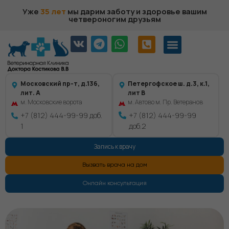
Уже
35 лет
мы дарим заботу и здоровье вашим
четвероногим друзьям
Московский пр-т, д.136,
Петергофское ш. д.3, к.1,
лит. А
лит В
м. Московские ворота
м. Автово м. Пр. Ветеранов
+7 (812) 444-99-99 доб.
+7 (812) 444-99-99
1
доб.2
Запись к врачу
Вызвать врача на дом
Онлайн консультация