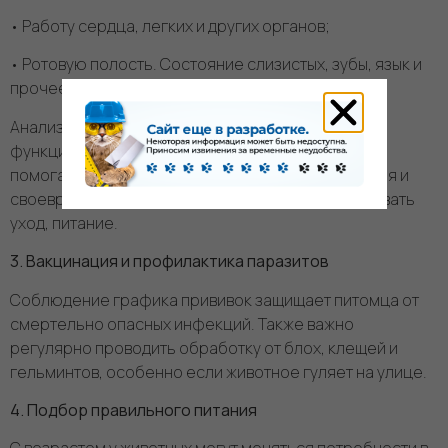
• Работу сердца, легких и других органов;
• Ротовую полость. Состояние слизистых, зубы, язык и
прочее.
Анализ полученных результатов о работе и
функционировании органов и систем организма
помогают определить общее состояние здоровья и
своевременно назначить лечение, скорректировать
уход, питание.
3. Вакцинация и профилактика паразитов
Соблюдение графика прививок защищает питомца от
смертельно опасных инфекций. Также важно
регулярно проводить обработку от блох, клещей и
гельминтов, особенно если животное гуляет на улице.
4. Подбор правильного питания