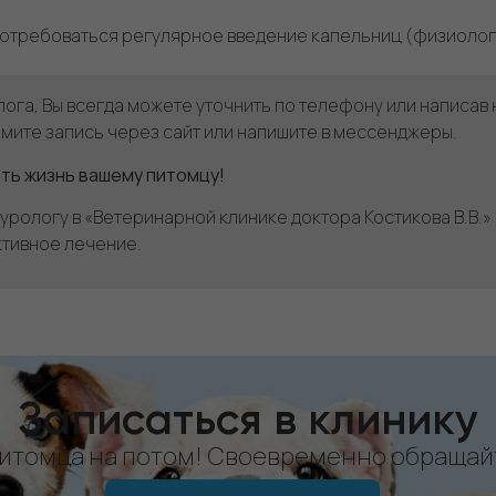
потребоваться регулярное введение капельниц (физиологи
га, Вы всегда можете уточнить по телефону или написав 
рмите запись через сайт или напишите в мессенджеры.
ть жизнь вашему питомцу!
урологу в «Ветеринарной клинике доктора Костикова В.В.
тивное лечение.
Записаться в клинику
питомца на потом! Своевременно обращайт