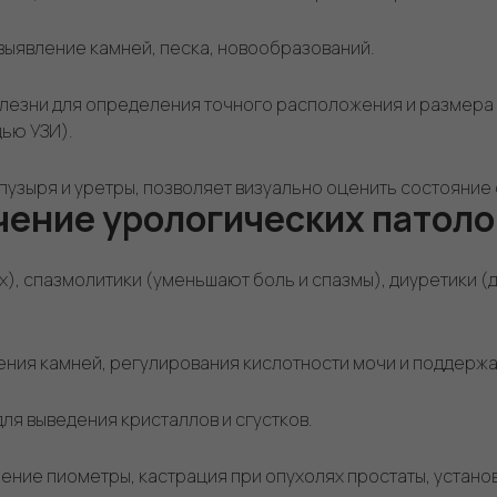
 выявление камней, песка, новообразований.
езни для определения точного расположения и размера к
ью УЗИ).
зыря и уретры, позволяет визуально оценить состояние 
чение урологических патоло
), спазмолитики (уменьшают боль и спазмы), диуретики (
ния камней, регулирования кислотности мочи и поддержа
ля выведения кристаллов и сгустков.
ние пиометры, кастрация при опухолях простаты, установк