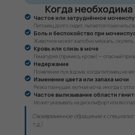
Когда необходима 
Частое или затруднённое мочеисп
Питомец долго сидит, пытается помочиться,
Боль и беспокойство при мочеиспу
Животное может жалобно мяукать, скулить,
Кровь или слизь в моче
Гематурия (примесь крови) — опасный при
Недержание
Появление луж в доме, когда питомец не м
Изменение цвета или запаха мочи
Резко пахнущая, мутная моча, иногда с отл
Частое вылизывание области гени
Может указывать на дискомфорт или воспа
Своевременное обращение к специалист
т.д.)