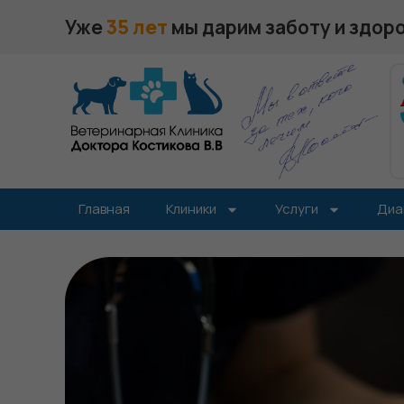
Уже
35 лет
мы дарим заботу и здор
Главная
Клиники
Услуги
Диа