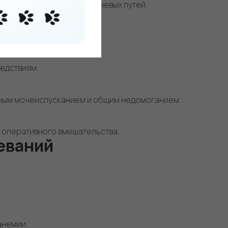
е к болям и закупорке мочевых путей.
.
ледствиям.
ным мочеиспусканием и общим недомоганием.
 оперативного вмешательства.
еваний
анемии.