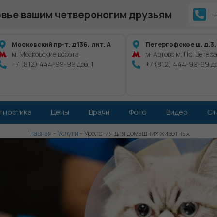
овье вашим четвероногим друзьям
Московский пр-т, д.136, лит. А
Петергофское ш. д.3, к
м. Московские ворота
м. Автово м. Пр. Ветер
+7 (812) 444-99-99 доб. 1
+7 (812) 444-99-99 до
гностика
Цены
Врачи
Фото
Видео
Ст
Главная
-
Услуги
-
Урология для домашних животных