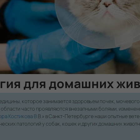
гия для домашних жи
дицины, которое занимается здоровьем почек, мочевого п
й области часто проявляются внезапными болями, изменен
ра Костикова В
.В.» в Санкт-Петербурге наши опытные ве
еских патологий у собак, кошек и других домашних животн