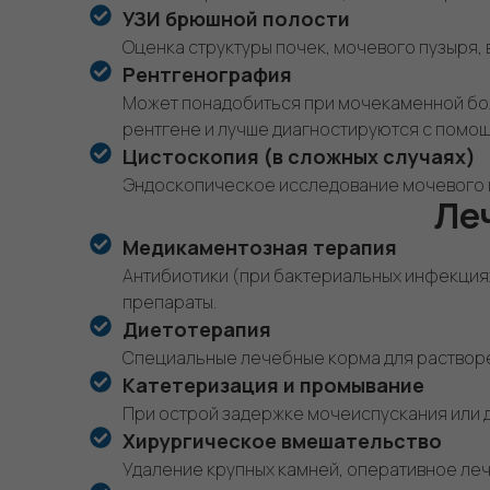
УЗИ брюшной полости
Оценка структуры почек, мочевого пузыря,
Рентгенография
Может понадобиться при мочекаменной бол
рентгене и лучше диагностируются с помощ
Цистоскопия (в сложных случаях)
Эндоскопическое исследование мочевого пу
Ле
Медикаментозная терапия
Антибиотики (при бактериальных инфекциях
препараты.
Диетотерапия
Специальные лечебные корма для растворе
Катетеризация и промывание
При острой задержке мочеиспускания или д
Хирургическое вмешательство
Удаление крупных камней, оперативное лече