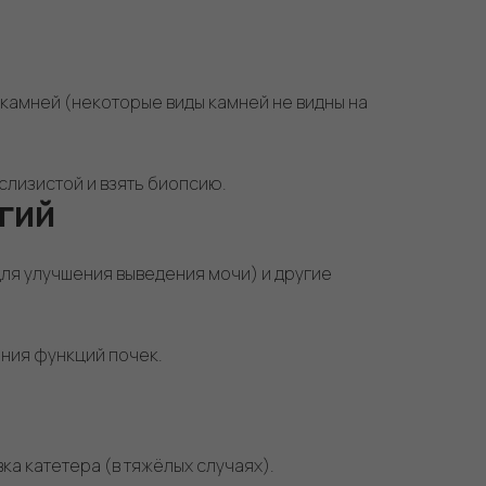
амней (некоторые виды камней не видны на
слизистой и взять биопсию.
гий
для улучшения выведения мочи) и другие
ния функций почек.
а катетера (в тяжёлых случаях).