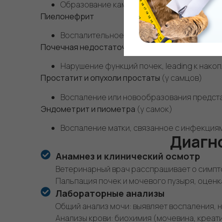
Образование камней и кристаллов (страуви
Пиелонефрит
Воспалительное заболевание почек, соп
Почечная недостаточность (острая и хрониче
Нарушение функций почек, leading к нако
Простатит и опухоли простаты
(у самцов)
Воспаление или новообразования предст
Эндометрит и пиометра
(у самок)
Воспаление матки, связанное с инфекция
Диагн
Анамнез и клинический осмотр
Ветеринарный врач расспрашивает о симпто
Пальпация почек и мочевого пузыря, оценк
Лабораторные анализы
Общий анализ мочи: выявляет воспаления, н
Анализы крови: биохимия (мочевина, креат