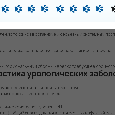
ты, оксалаты и др.) в почках и мочевом пузыре, приводяще
ровождающееся болью в поясничной области и лихорадкой
ская)
плению токсинов в организме и серьёзным системным пос
ательной железы, нередко сопровождающиеся затруднён
ми, гормональными сбоями, нередко требующее срочного
остика урологических забол
мах, режиме питания, привычках питомца.
а видимых слизистых оболочек.
аличие кристаллов, уровень pH.
инин), общий анализ для выявления скрытых инфекций или 