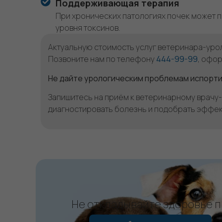
Поддерживающая терапия
При хронических патологиях почек может 
уровня токсинов.
Актуальную стоимость услуг ветеринара-уроло
Позвоните нам по телефону
444-99-99
, офо
Не дайте урологическим проблемам испорти
Запишитесь на приём к ветеринарному врачу-
диагностировать болезнь и подобрать эффек
Не откладывайте здоровье 