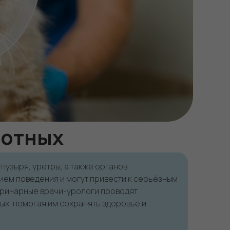
вотных
узыря, уретры, а также органов
ием поведения и могут привести к серьёзным
теринарные врачи-урологи проводят
ых, помогая им сохранять здоровье и