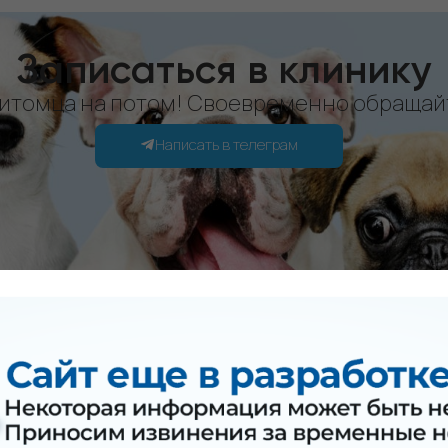
Записаться в клинику
питомца на потом! Своевременно обращайт
Написать в телеграм
е заболевания мочеполовой
вается бактериальной инфекцией, переохлаждением или н