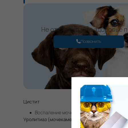
Не откладывайте здоровье 
Позвонить
Основны
Цистит
Воспаление мочевого пузыря, часто вызы
Уролитиаз (мочекаменная болезнь)