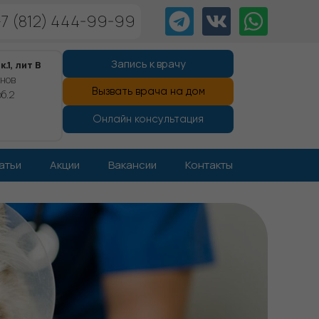
+7 (812) 444-99-99
Запись к врачу
.1, лит В
анов
Вызвать врача на дом
б.2
Онлайн консультация
атьи
Акции
Вакансии
Контакты