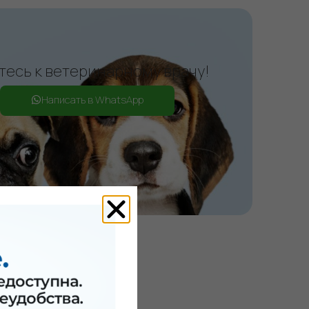
есь к ветеринарному врачу!
Написать в WhatsApp
 системы
еправильной гигиеной.