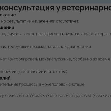
консультация у ветеринарн
ускание
 но результат минимален или отсутствует.
скании
 поднимать шерсть на загривке, вылизывать половые орган
знак, требующий незамедлительной диагностики.
ожет контролировать мочеиспускание, особенно во время с
ожениями (кристаллами или песком).
талий
лительные процессы в мочеполовой системе.
у помогает избежать опасных последствий (почечной