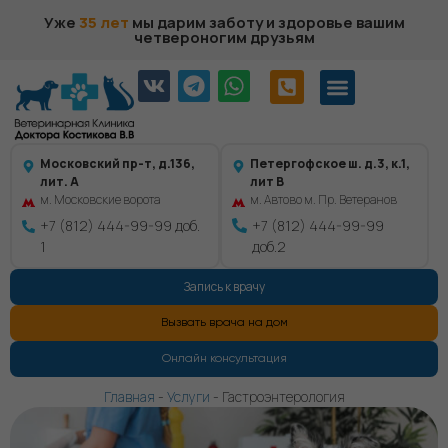
Уже
35 лет
мы дарим заботу и здоровье вашим
четвероногим друзьям
Московский пр-т, д.136,
Петергофское ш. д.3, к.1,
лит. А
лит В
м. Московские ворота
м. Автово м. Пр. Ветеранов
+7 (812) 444-99-99 доб.
+7 (812) 444-99-99
1
доб.2
Запись к врачу
Вызвать врача на дом
Онлайн консультация
Главная
-
Услуги
-
Гастроэнтерология