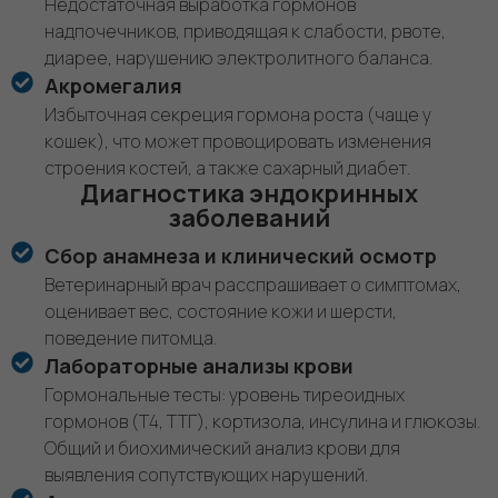
Недостаточная выработка гормонов
надпочечников, приводящая к слабости, рвоте,
диарее, нарушению электролитного баланса.
Акромегалия
Избыточная секреция гормона роста (чаще у
кошек), что может провоцировать изменения
строения костей, а также сахарный диабет.
Диагностика эндокринных
заболеваний
Сбор анамнеза и клинический осмотр
Ветеринарный врач расспрашивает о симптомах,
оценивает вес, состояние кожи и шерсти,
поведение питомца.
Лабораторные анализы крови
Гормональные тесты: уровень тиреоидных
гормонов (Т4, ТТГ), кортизола, инсулина и глюкозы.
Общий и биохимический анализ крови для
выявления сопутствующих нарушений.