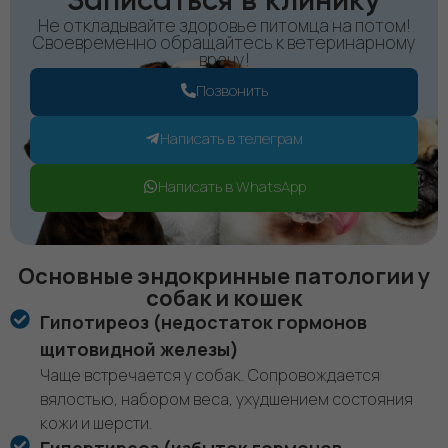
Записаться в клинику
Не откладывайте здоровье питомца на потом!
Своевременно обращайтесь к ветеринарному
врачу!
Позвонить
Написать в телеграм
Написать в WhatsApp
Основные эндокринные патологии у
собак и кошек
Гипотиреоз (недостаток гормонов
щитовидной железы)
Чаще встречается у собак. Сопровождается
вялостью, набором веса, ухудшением состояния
кожи и шерсти.