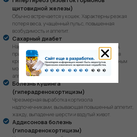
Гипертиреоз (избыток гормонов
щитовидной железы)
Обычно встречается у кошек. Характерны резкая
потеря веса, учащённый пульс, повышенная
возбудимость и аппетит.
Сахарный диабет
Нарушение выработки или усвоения инсулина,
приводящее к повышенному уровню глюкозы в
крови. Проявляется сильной жаждой, учащённым
мочеиспусканием, похудением при хорошем
аппетите.
Болезнь Кушинга
(гиперадренокортицизм)
Чрезмерная выработка кортизола
надпочечниками, вызывающая повышенный аппетит,
жажду, выпадение шерсти и вздутый живот.
Аддисонова болезнь
(гипоадренокортицизм)