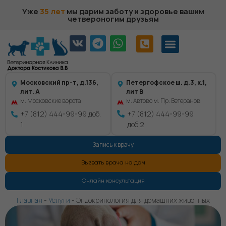
Уже
35 лет
мы дарим заботу и здоровье вашим
четвероногим друзьям
Московский пр-т, д.136,
Петергофское ш. д.3, к.1,
лит. А
лит В
м. Московские ворота
м. Автово м. Пр. Ветеранов
+7 (812) 444-99-99 доб.
+7 (812) 444-99-99
1
доб.2
Запись к врачу
Вызвать врача на дом
Онлайн консультация
Главная
-
Услуги
-
Эндокринология для домашних животных