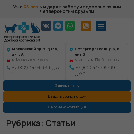
Уже
35 лет
мы дарим заботу и здоровье вашим
четвероногим друзьям
Московский пр-т, д.136,
Петергофское ш. д.3, к.1,
лит. А
лит В
м. Московские ворота
м. Автово м. Пр. Ветеранов
+7 (812) 444-99-99 доб.
+7 (812) 444-99-99
1
доб.2
Запись к врачу
Вызвать врача на дом
Онлайн консультация
Рубрика:
Статьи